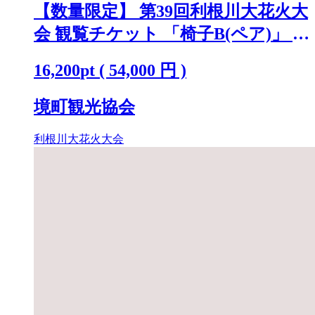
【数量限定】 第39回利根川大花火大
会 観覧チケット 「椅子B(ペア)」 ※
駐車場なし K2720
16,200
pt
(
54,000
円 )
境町観光協会
利根川大花火大会