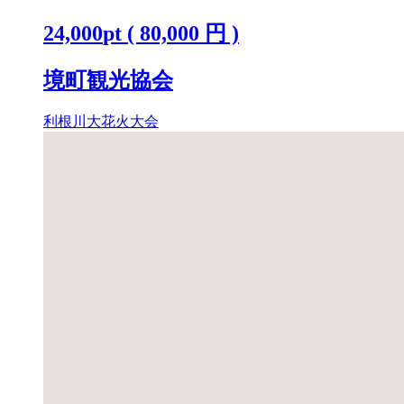
※駐車場なし K2718
24,000
pt
(
80,000
円 )
境町観光協会
利根川大花火大会