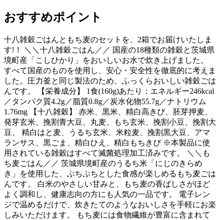
おすすめポイント
十八雑穀ごはんともち麦のセットを、2箱でお届けいたしま
す!！ ＼＼十八雑穀ごはん／／ 国産の18種類の雑穀と茨城県
境町産「こしひかり」をおいしいお水で炊き上げました。
すべて国産のものを使用し、安心・安全性を徹底的に考えま
した。圧力釜と同じ製法のため、ふっくらおいしい雑穀ごは
んです。 【栄養成分】 1食(160g)あたり：エネルギー246kcal
／タンパク質4.2g／脂質0.8g／炭水化物55.7g／ナトリウム
1.76mg 【十八雑穀】 赤米、黒米、精白高きび、胚芽押麦、
発芽玄米、挽割青大豆、丸麦、もち玄米、挽割小豆、挽割大
豆、 精白はと麦、うるち玄米、米粒麦、挽割黒大豆、アマ
ランサス、黒ごま、精白ひえ、精白もちきび ※本製品に使
用されている雑穀はすべて滅菌処理加工済みです。 ＼＼も
ち麦ごはん／／ 茨城県境町産のうるち米「にじのきらめ
き」を使用した、ぷちぷちとした食感が楽しめるもち麦ごは
んです。 白米のやさしい甘みと、もち麦の香ばしさがほど
よく調和し、健康志向の方にも人気の一品です。 電子レン
ジで温めるだけで、炊きたてのようなおいしさを手軽にお楽
しみいただけます。 もち麦には食物繊維が豊富に含まれて