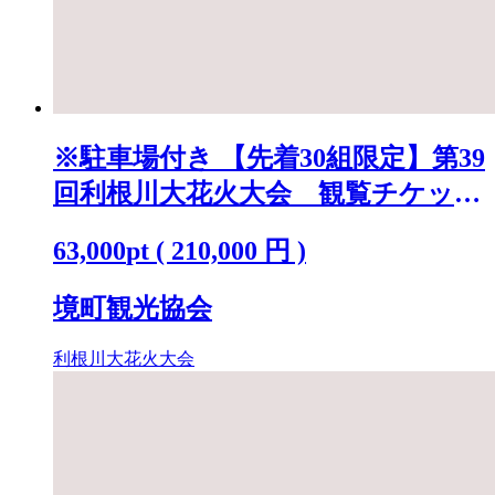
※駐車場付き 【先着30組限定】第39
回利根川大花火大会 観覧チケット
「テーブルA(4名)」 K2250
63,000
pt
(
210,000
円 )
境町観光協会
利根川大花火大会