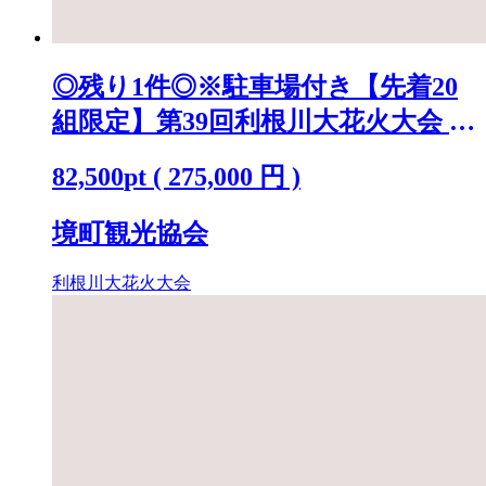
◎残り1件◎※駐車場付き【先着20
組限定】第39回利根川大花火大会 観
覧チケット [ラグジュアリーシート
82,500
pt
(
275,000
円 )
(ペア)] K2442
境町観光協会
利根川大花火大会