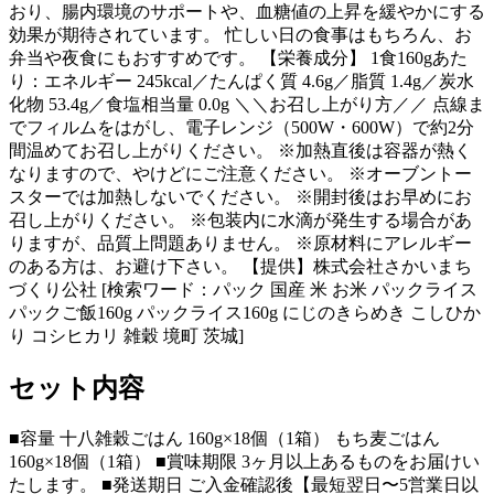
おり、腸内環境のサポートや、血糖値の上昇を緩やかにする
効果が期待されています。 忙しい日の食事はもちろん、お
弁当や夜食にもおすすめです。 【栄養成分】 1食160gあた
り：エネルギー 245kcal／たんぱく質 4.6g／脂質 1.4g／炭水
化物 53.4g／食塩相当量 0.0g ＼＼お召し上がり方／／ 点線ま
でフィルムをはがし、電子レンジ（500W・600W）で約2分
間温めてお召し上がりください。 ※加熱直後は容器が熱く
なりますので、やけどにご注意ください。 ※オーブントー
スターでは加熱しないでください。 ※開封後はお早めにお
召し上がりください。 ※包装内に水滴が発生する場合があ
りますが、品質上問題ありません。 ※原材料にアレルギー
のある方は、お避け下さい。 【提供】株式会社さかいまち
づくり公社 [検索ワード：パック 国産 米 お米 パックライス
パックご飯160g パックライス160g にじのきらめき こしひか
り コシヒカリ 雑穀 境町 茨城]
セット内容
■容量 十八雑穀ごはん 160g×18個（1箱） もち麦ごはん
160g×18個（1箱） ■賞味期限 3ヶ月以上あるものをお届けい
たします。 ■発送期日 ご入金確認後【最短翌日〜5営業日以