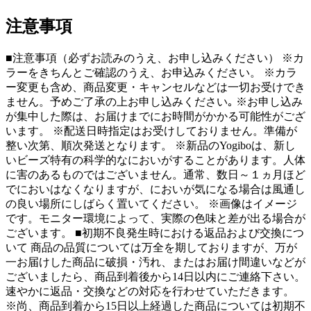
注意事項
■注意事項（必ずお読みのうえ、お申し込みください） ※カ
ラーをきちんとご確認のうえ、お申込みください。 ※カラ
ー変更も含め、商品変更・キャンセルなどは一切お受けでき
ません。予めご了承の上お申し込みください｡ ※お申し込み
が集中した際は、お届けまでにお時間がかかる可能性がござ
います。 ※配送日時指定はお受けしておりません。準備が
整い次第、順次発送となります。 ※新品のYogiboは、新し
いビーズ特有の科学的なにおいがすることがあります。人体
に害のあるものではございません。通常、数日～１ヵ月ほど
でにおいはなくなりますが、においが気になる場合は風通し
の良い場所にしばらく置いてください。 ※画像はイメージ
です。モニター環境によって、実際の色味と差が出る場合が
ございます。 ■初期不良発生時における返品および交換につ
いて 商品の品質については万全を期しておりますが、万が
一お届けした商品に破損・汚れ、またはお届け間違いなどが
ございましたら、商品到着後から14日以内にご連絡下さい。
速やかに返品・交換などの対応を行わせていただきます。
※尚、商品到着から15日以上経過した商品については初期不