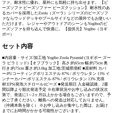
ファ。耐水性に優れ、屋外にも気軽に持ち出せます。 【ビ
ーズソファ ビーズソファー ビーズクッション】 耐水性のあ
るカバーを採用したZoola（ズーラ）シリーズのビーズソフ
ァならウッドデッキやプールサイドなどの屋外でもお使いい
ただけます。 レジャーやアウトドアのシーンもYogiboのビ
ーズソファを持ち込んで快適に。 【提供元】Yogibo（ヨギ
ボー）
セット内容
■内容量・サイズ/加工地 Yogibo Zoola Pyramid (ヨギボー ズー
ラ ピラミッド)【オフブラック】 高さ:約65cm 幅:約75cm 奥
行き:約75cm 重さ:約3.0kg 加工地:茨城県境町 ■原材料 カバ
ー:PUコーティングポリエステル 87% / ポリウレタン 13% イ
ンナーカバー:ポリエステル 87% / ポリウレタン 13% 充填
材:EPS(発泡スチロール)ビーズ ■発送期日 入金確認後、2週
間以降より順次発送予定 ※在庫状況やお申し込みの状況次
第で、発送に1～2ヶ月以上かかる場合もございますので、予
めご了承ください。離島への発送は対応しておりません。
（沖縄本島を除く） ※お申し込みが集中した際は、お届け
までにお時間がかかる可能性がございます。