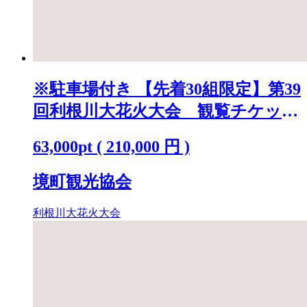
※駐車場付き 【先着30組限定】第39
回利根川大花火大会 観覧チケット
「テーブルA(4名)」 K2250
63,000
pt
(
210,000
円 )
境町観光協会
利根川大花火大会