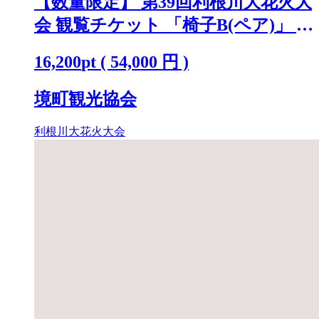
【数量限定】 第39回利根川大花火大
会 観覧チケット 「椅子B(ペア)」 ※
駐車場なし K2720
16,200
pt
(
54,000
円 )
境町観光協会
利根川大花火大会