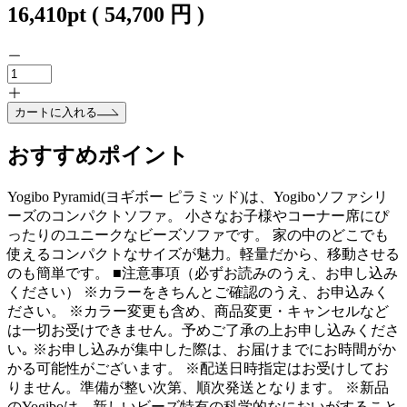
16,410
pt
(
54,700
円 )
カートに入れる
おすすめポイント
Yogibo Pyramid(ヨギボー ピラミッド)は、Yogiboソファシリ
ーズのコンパクトソファ。 小さなお子様やコーナー席にぴ
ったりのユニークなビーズソファです。 家の中のどこでも
使えるコンパクトなサイズが魅力。軽量だから、移動させる
のも簡単です。 ■注意事項（必ずお読みのうえ、お申し込み
ください） ※カラーをきちんとご確認のうえ、お申込みく
ださい。 ※カラー変更も含め、商品変更・キャンセルなど
は一切お受けできません。予めご了承の上お申し込みくださ
い｡ ※お申し込みが集中した際は、お届けまでにお時間がか
かる可能性がございます。 ※配送日時指定はお受けしてお
りません。準備が整い次第、順次発送となります。 ※新品
のYogiboは、新しいビーズ特有の科学的なにおいがすること