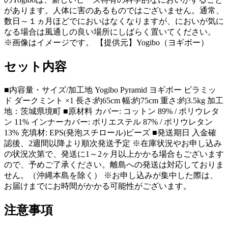
があります。人体に害のあるものではございません。通常、
数日～１ヵ月ほどでにおいはなくなりますが、においが気に
なる場合は風通しの良い場所にしばらく置いてください。
※画像はイメージです。 【提供元】Yogibo（ヨギボー）
セット内容
■内容量・サイズ/加工地 Yogibo Pyramid ヨギボー ピラミッ
ド ダークミント ×1 長さ:約65cm 幅:約75cm 重さ:約3.5kg 加工
地：茨城県境町 ■原材料 カバー: コットン 89% / ポリウレタ
ン 11% インナーカバー: ポリエステル 87% / ポリウレタン
13% 充填材: EPS(発泡スチロール)ビーズ ■発送期日 入金確
認後、2週間以降より順次発送予定 ※在庫状況やお申し込み
の状況次第で、発送に1～2ヶ月以上かかる場合もございます
ので、予めご了承ください。離島への発送は対応しておりま
せん。（沖縄本島を除く） ※お申し込みが集中した際は、
お届けまでにお時間がかかる可能性がございます。
注意事項