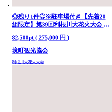
◎残り1件◎※駐車場付き【先着20
組限定】第39回利根川大花火大会 観
覧チケット [ラグジュアリーシート
82,500
pt
(
275,000
円 )
(ペア)] K2442
境町観光協会
利根川大花火大会