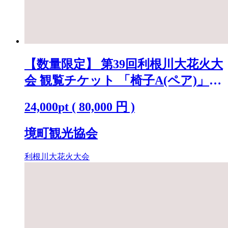
【数量限定】 第39回利根川大花火大
会 観覧チケット 「椅子A(ペア)」
※駐車場なし K2718
24,000
pt
(
80,000
円 )
境町観光協会
利根川大花火大会