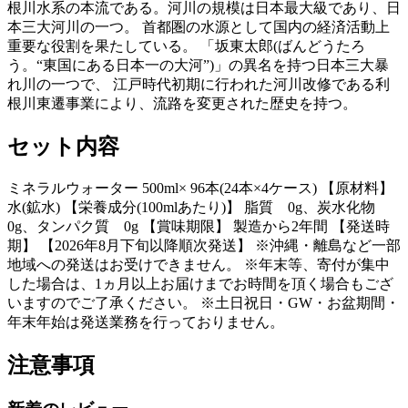
根川水系の本流である。河川の規模は日本最大級であり、日
本三大河川の一つ。 首都圏の水源として国内の経済活動上
重要な役割を果たしている。 「坂東太郎(ばんどうたろ
う。“東国にある日本一の大河”)」の異名を持つ日本三大暴
れ川の一つで、 江戸時代初期に行われた河川改修である利
根川東遷事業により、流路を変更された歴史を持つ。
セット内容
ミネラルウォーター 500ml× 96本(24本×4ケース) 【原材料】
水(鉱水) 【栄養成分(100mlあたり)】 脂質 0g、炭水化物
0g、タンパク質 0g 【賞味期限】 製造から2年間 【発送時
期】 【2026年8月下旬以降順次発送】 ※沖縄・離島など一部
地域への発送はお受けできません。 ※年末等、寄付が集中
した場合は、1ヵ月以上お届けまでお時間を頂く場合もござ
いますのでご了承ください。 ※土日祝日・GW・お盆期間・
年末年始は発送業務を行っておりません。
注意事項