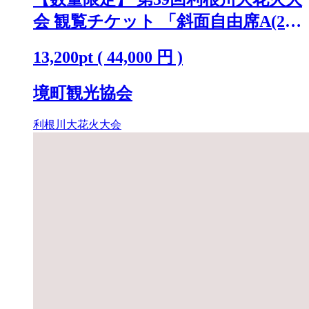
会 観覧チケット 「斜面自由席A(2
名)」 ※駐車場なし K2269
13,200
pt
(
44,000
円 )
境町観光協会
利根川大花火大会