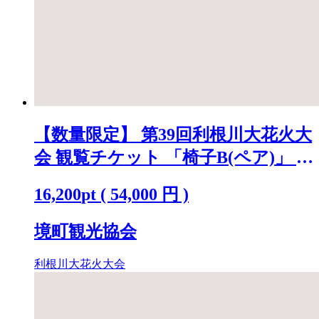
【数量限定】 第39回利根川大花火大
会 観覧チケット 「椅子B(ペア)」 ※
駐車場なし K2720
16,200
pt
(
54,000
円 )
境町観光協会
利根川大花火大会