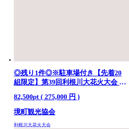
◎残り1件◎※駐車場付き【先着20
組限定】第39回利根川大花火大会 観
覧チケット [ラグジュアリーシート
82,500
pt
(
275,000
円 )
(ペア)] K2442
境町観光協会
利根川大花火大会