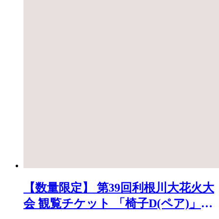
【数量限定】 第39回利根川大花火大
会 観覧チケット 「椅子D(ペア)」
※駐車場なし K2722