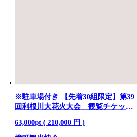
※駐車場付き 【先着30組限定】第39
回利根川大花火大会 観覧チケット
「テーブルA(4名)」 K2250
63,000
pt
(
210,000
円 )