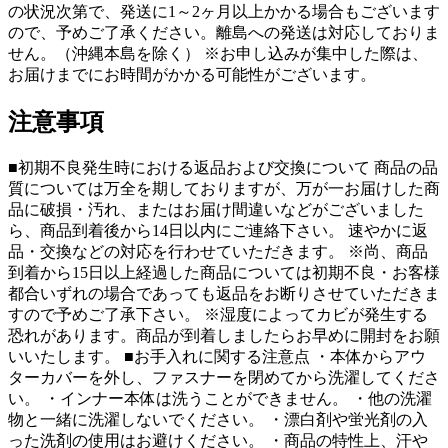
の状況次第で、発送に1～2ヶ月以上かかる場合もございます
ので、予めご了承ください。離島への発送は対応しておりま
せん。（沖縄本島を除く） ※お申し込みが集中した際は、
お届けまでにお時間がかかる可能性がございます。
注意事項
■初期不良発生時における返品および交換について 商品の品
質については万全を期しておりますが、万が一お届けした商
品に破損・汚れ、またはお届け間違いなどがございました
ら、商品到着後から14日以内にご連絡下さい。 速やかに返
品・交換などの対応を行わせていただきます。 ※尚、商品
到着から15日以上経過した商品については初期不良・お客様
都合いずれの場合であっても返品をお断りさせていただきま
すので予めご了承下さい。 ※湿度によってカビが発生する
恐れがあります。商品が到着しましたらお早めに開封をお願
いいたします。 ■お手入れに関する注意点 ・本体からアウ
ターカバーを外し、ファスナーを閉めてから洗濯してくださ
い。 ・インナー本体は洗うことができません。 ・他の洗濯
物と一緒に洗濯しないでください。 ・漂白剤や蛍光剤の入
った洗剤の使用はお避けください。 ・商品の特性上、汗や