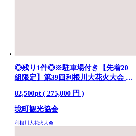
◎残り1件◎※駐車場付き【先着20
組限定】第39回利根川大花火大会 観
覧チケット [ラグジュアリーシート
82,500
pt
(
275,000
円 )
(ペア)] K2442
境町観光協会
利根川大花火大会