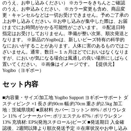
のうえ、お申し込みください） ※カラーをきちんとご確認
のうえ、お申込みください。 ※カラー変更も含め、商品変
更・キャンセルなどは一切お受けできません。予めご了承の
上お申し込みください｡ ※お申し込みが集中した際は、お届
けまでにお時間がかかる可能性がございます。 ※配送日時
指定はお受けしておりません。準備が整い次第、順次発送と
なります。 ※新品のYogiboは、新しいビーズ特有の科学的
なにおいがすることがあります。人体に害のあるものではご
ざいません。通常、数日～１ヵ月ほどでにおいはなくなりま
すが、においが気になる場合は風通しの良い場所にしばらく
置いてください。 ※画像はイメージです。 【提供元】
Yogibo（ヨギボー）
セット内容
■内容量・サイズ/加工地 Yogibo Support ヨギボーサポート ダ
スティピンク ×1 長さ:約90cm 幅:約70cm 重さ:約2.5kg 加工
地：茨城県境町 ■原材料 カバー: コットン 89% / ポリウレタ
ン 11% インナーカバー: ポリエステル 87% / ポリウレタン
13% 充填材: EPS(発泡スチロール)ビーズ ■発送期日 入金確
認後、2週間以降より順次発送予定 ※在庫状況やお申し込み