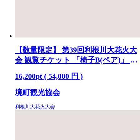
【数量限定】 第39回利根川大花火大
会 観覧チケット 「椅子B(ペア)」 ※
駐車場なし K2720
16,200
pt
(
54,000
円 )
境町観光協会
利根川大花火大会