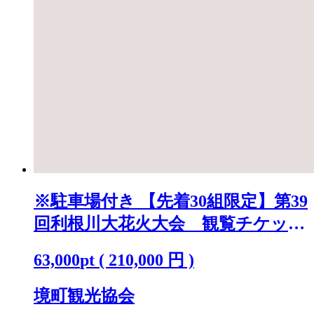
※駐車場付き 【先着30組限定】第39
回利根川大花火大会 観覧チケット
「テーブルA(4名)」 K2250
63,000
pt
(
210,000
円 )
境町観光協会