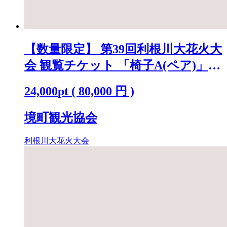
【数量限定】 第39回利根川大花火大
会 観覧チケット 「椅子A(ペア)」
※駐車場なし K2718
24,000
pt
(
80,000
円 )
境町観光協会
利根川大花火大会