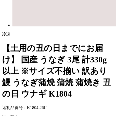
冷凍
【土用の丑の日までにお届
け】 国産 うなぎ 3尾 計330g
以上 ※サイズ不揃い 訳あり
鰻 うなぎ蒲焼 蒲焼 蒲焼き 丑
の日 ウナギ K1804
返礼品番号：K1804-26U