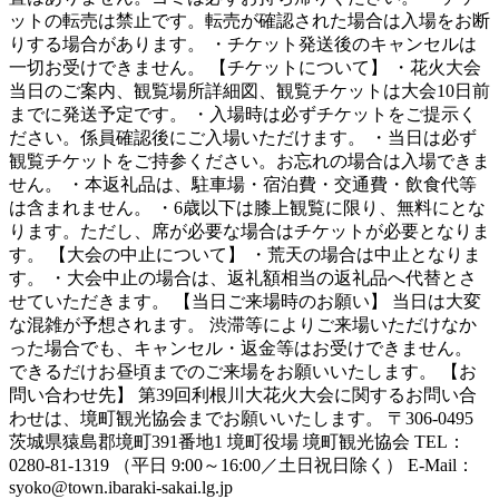
ットの転売は禁止です。転売が確認された場合は入場をお断
りする場合があります。 ・チケット発送後のキャンセルは
一切お受けできません。 【チケットについて】 ・花火大会
当日のご案内、観覧場所詳細図、観覧チケットは大会10日前
までに発送予定です。 ・入場時は必ずチケットをご提示く
ださい。係員確認後にご入場いただけます。 ・当日は必ず
観覧チケットをご持参ください。お忘れの場合は入場できま
せん。 ・本返礼品は、駐車場・宿泊費・交通費・飲食代等
は含まれません。 ・6歳以下は膝上観覧に限り、無料にとな
ります。ただし、席が必要な場合はチケットが必要となりま
す。 【大会の中止について】 ・荒天の場合は中止となりま
す。 ・大会中止の場合は、返礼額相当の返礼品へ代替とさ
せていただきます。 【当日ご来場時のお願い】 当日は大変
な混雑が予想されます。 渋滞等によりご来場いただけなか
った場合でも、キャンセル・返金等はお受けできません。
できるだけお昼頃までのご来場をお願いいたします。 【お
問い合わせ先】 第39回利根川大花火大会に関するお問い合
わせは、境町観光協会までお願いいたします。 〒306-0495
茨城県猿島郡境町391番地1 境町役場 境町観光協会 TEL：
0280-81-1319 （平日 9:00～16:00／土日祝日除く） E-Mail：
syoko@town.ibaraki-sakai.lg.jp