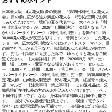
おすすめポイント
日本最大級！4大花火師 夢の競演！「第39回利根川大花火大
会」 目の前に広がる迫力満点の花火を、特別な空間でお楽
しみいただけます。 境町の夏を代表する一大イベント「利
根川大花火大会」が、2026年も開催決定！ 会場となる「さ
かいリバーサイドパーク（利根川河川敷）」を舞台に、約
30,000発の花火が夜空を彩ります。 音楽とシンクロした花火
ショーや、広大な河川敷ならではのワイドスターマイン、目
の前で打ち上がる尺玉など、臨場感あふれる演出が魅力で
す。 打ち上げ場所に近接した席で、ゆっくりと花火をご観
覧ください。 【大会詳細】 日 時：2026年9月19日（土）
開 場：13:00～（変更となる場合があります） セレモニ
ー：18:00～ 打上時間：18:30～（荒天中止） 会 場：さかい
リバーサイドパーク（利根川河川敷） 打上数：約30,000発予
定 花火師：山﨑煙火製造所・野村花火工業・紅屋青木煙火
店・マルゴー 【注意事項・禁止事項】 ・この返礼品は、茨
城県境町在住以外の方のみお申込みいただけます。 ・ペッ
ト同伴は禁止です。なお、身体障害者補助犬は同伴可能で
す。 ・屋外での火器使用は禁止です。 ・喫煙（電子タバコ
含む）は指定喫煙所のみ可能です。 ・会場内にゴミ箱の設
置はありません。ゴミは必ずお持ち帰りください。 ・チケ