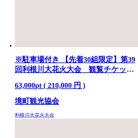
※駐車場付き 【先着30組限定】第39
回利根川大花火大会 観覧チケット
「テーブルA(4名)」 K2250
63,000
pt
(
210,000
円 )
境町観光協会
利根川大花火大会