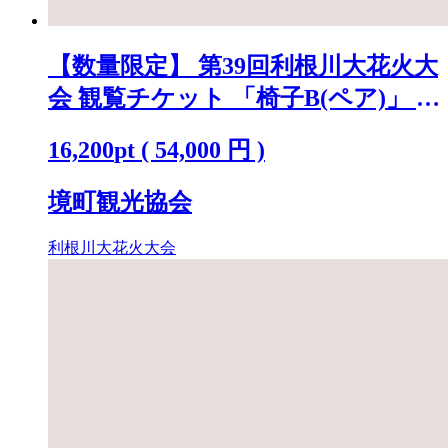
【数量限定】 第39回利根川大花火大
会 観覧チケット 「椅子B(ペア)」 ※
駐車場なし K2720
16,200
pt
(
54,000
円 )
境町観光協会
利根川大花火大会