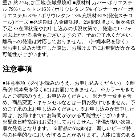
重さ:約2.5kg 加工地:茨城県境町 ■原材料 カバー:ポリエステ
ル 79% / コットン16％ / ポリウレタン 5% インナーカバー:ポ
リエステル 87% / ポリウレタン 13% 充填材:EPS(発泡スチロ
ール)ビーズ ■発送期日 入金確認後、2週間以降より順次発送
予定 ※在庫状況やお申し込みの状況次第で、発送に1～2ヶ
月以上かかる場合もございますので、予めご了承ください。
離島への発送は対応しておりません。（沖縄本島を除く）
※お申し込みが集中した際は、お届けまでにお時間がかかる
可能性がございます。
注意事項
■注意事項（必ずお読みのうえ、お申し込みください） ※離
島(沖縄本島を除く)にはお届けできません。 ※カラーをきち
んとご確認のうえ、お申込みください。 ※カラー変更も含
め、商品変更・キャンセルなどは一切お受けできません。予
めご了承の上お申し込みください｡ ※お申し込みが集中した
際は、お届けまでにお時間がかかる可能性がございます。
※配送日時指定はお受けしておりません。準備が整い次第、
順次発送となります。 ※新品のYogiboは、新しいビーズ特
有の科学的なにおいがすることがあります。人体に害のある