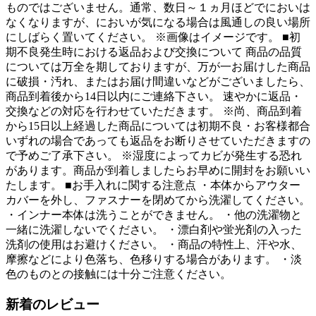
ものではございません。通常、数日～１ヵ月ほどでにおいは
なくなりますが、においが気になる場合は風通しの良い場所
にしばらく置いてください。 ※画像はイメージです。 ■初
期不良発生時における返品および交換について 商品の品質
については万全を期しておりますが、万が一お届けした商品
に破損・汚れ、またはお届け間違いなどがございましたら、
商品到着後から14日以内にご連絡下さい。 速やかに返品・
交換などの対応を行わせていただきます。 ※尚、商品到着
から15日以上経過した商品については初期不良・お客様都合
いずれの場合であっても返品をお断りさせていただきますの
で予めご了承下さい。 ※湿度によってカビが発生する恐れ
があります。商品が到着しましたらお早めに開封をお願いい
たします。 ■お手入れに関する注意点 ・本体からアウター
カバーを外し、ファスナーを閉めてから洗濯してください。
・インナー本体は洗うことができません。 ・他の洗濯物と
一緒に洗濯しないでください。 ・漂白剤や蛍光剤の入った
洗剤の使用はお避けください。 ・商品の特性上、汗や水、
摩擦などにより色落ち、色移りする場合があります。 ・淡
色のものとの接触には十分ご注意ください。
新着のレビュー