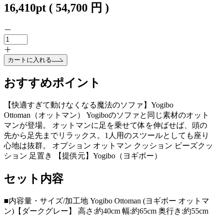
16,410
pt
(
54,700
円 )
カートに入れる
おすすめポイント
【快適すぎて動けなくなる魔法のソファ】Yogibo
Ottoman（オットマン） Yogiboのソファと同じ素材のオット
マンが登場。 オットマンに足を乗せて体を伸ばせば、頭の
先から足先までリラックス。1人用のスツールとしても座り
心地は抜群。 オプション オットマン クッション ビーズクッ
ション 足置き 【提供元】Yogibo（ヨギボー）
セット内容
■内容量・サイズ/加工地 Yogibo Ottoman (ヨギボー オットマ
ン)【ダークグレー】 高さ:約40cm 幅:約65cm 奥行き:約55cm