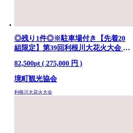
◎残り1件◎※駐車場付き【先着20
組限定】第39回利根川大花火大会 観
覧チケット [ラグジュアリーシート
82,500
pt
(
275,000
円 )
(ペア)] K2442
境町観光協会
利根川大花火大会