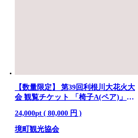
【数量限定】 第39回利根川大花火大
会 観覧チケット 「椅子A(ペア)」
※駐車場なし K2718
24,000
pt
(
80,000
円 )
境町観光協会