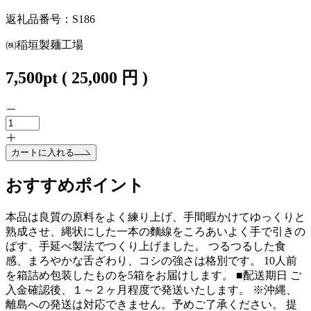
返礼品番号：S186
㈱稲垣製麺工場
7,500
pt
(
25,000
円 )
カートに入れる
おすすめポイント
本品は良質の原料をよく練り上げ、手間暇かけてゆっくりと
熟成させ、縄状にした一本の麵線をころあいよく手で引きの
ばす、手延べ製法でつくり上げました。 つるつるした食
感、まろやかな舌ざわり、コシの強さは格別です。 10人前
を箱詰め包装したものを5箱をお届けします。 ■配送期日 ご
入金確認後、１～２ヶ月程度で発送いたします。 ※沖縄、
離島への発送は対応できません。予めご了承ください。 提