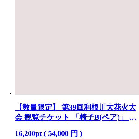
【数量限定】 第39回利根川大花火大
会 観覧チケット 「椅子B(ペア)」 ※
駐車場なし K2720
16,200
pt
(
54,000
円 )