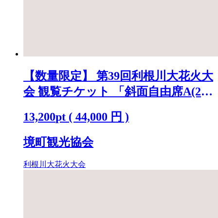
【数量限定】 第39回利根川大花火大
会 観覧チケット 「斜面自由席A(2
名)」 ※駐車場なし K2269
13,200
pt
(
44,000
円 )
境町観光協会
利根川大花火大会