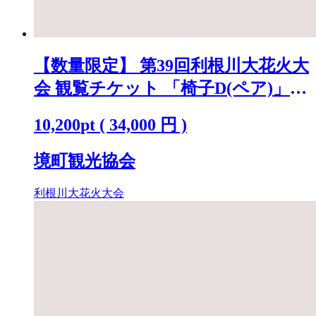
【数量限定】 第39回利根川大花火大
会 観覧チケット 「椅子D(ペア)」
※駐車場なし K2722
10,200
pt
(
34,000
円 )
境町観光協会
利根川大花火大会