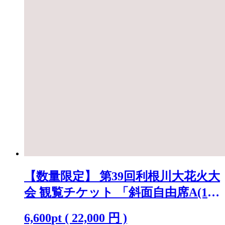
【数量限定】 第39回利根川大花火大
会 観覧チケット 「斜面自由席A(1
名)」 ※駐車場なし K2268
6,600
pt
(
22,000
円 )