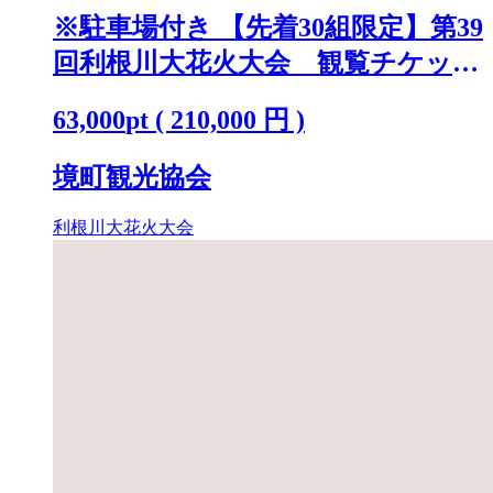
※駐車場付き 【先着30組限定】第39
回利根川大花火大会 観覧チケット
「テーブルA(4名)」 K2250
63,000
pt
(
210,000
円 )
境町観光協会
利根川大花火大会