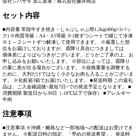
会社シバサキ 加工業者：株式会社藤井商店
セット内容
■内容量 常陸牛すき焼き・しゃぶしゃぶ用1.2kg(400g×3パッ
ク) ※肉質等級：A4・A5等級 ※1枚ずつシートで綴じて冷凍
※１～２シートずつ解凍して使用できます。 ※厳選した部
位をお届けしておりますが、霜降り具合につきましては
個体差によりばらつきがございます。どうかご了承の上、お
申し込みをお願いいたします。 ※部位によっては、霜降り
の量に差が出る場合がございます。 ※規格重量を調整する
ために、大判だけではなく小さなお肉も入ることがございま
す。 ※化粧箱3箱でお届けいたします。 ■発送時期 この返礼
品は、ご入金確認後<最短7日>での発送予定となります。 ■
消費期限 製造日から30日（-18℃以下で保存） ■アレルギー
牛肉
注意事項
■注意事項 ※沖縄・離島など一部地域への配送はお受けでき
ません。 ※配送日時の指定、「早めの発送希望」、発送時