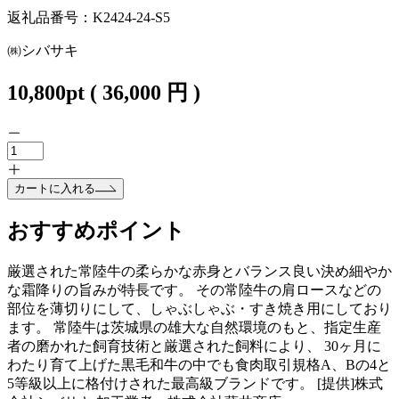
返礼品番号：K2424-24-S5
㈱シバサキ
10,800
pt
(
36,000
円 )
カートに入れる
おすすめポイント
厳選された常陸牛の柔らかな赤身とバランス良い決め細やか
な霜降りの旨みが特長です。 その常陸牛の肩ロースなどの
部位を薄切りにして、しゃぶしゃぶ・すき焼き用にしており
ます。 常陸牛は茨城県の雄大な自然環境のもと、指定生産
者の磨かれた飼育技術と厳選された飼料により、 30ヶ月に
わたり育て上げた黒毛和牛の中でも食肉取引規格A、Bの4と
5等級以上に格付けされた最高級ブランドです。 [提供]株式