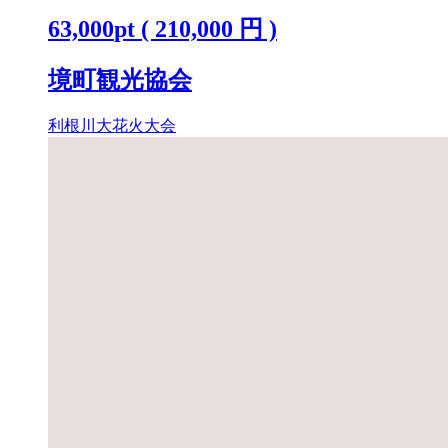
「テーブルA(4名)」 K2250
63,000
pt
(
210,000
円 )
境町観光協会
利根川大花火大会