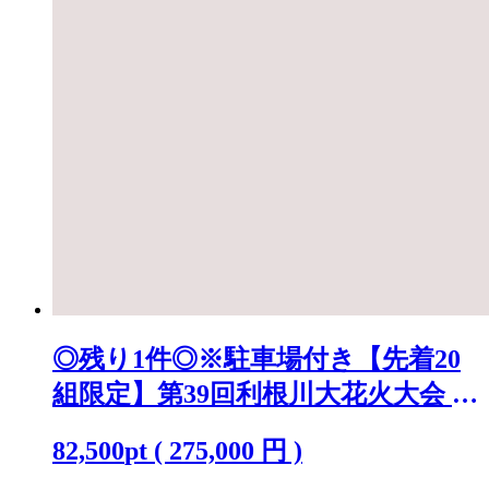
◎残り1件◎※駐車場付き【先着20
組限定】第39回利根川大花火大会 観
覧チケット [ラグジュアリーシート
82,500
pt
(
275,000
円 )
(ペア)] K2442