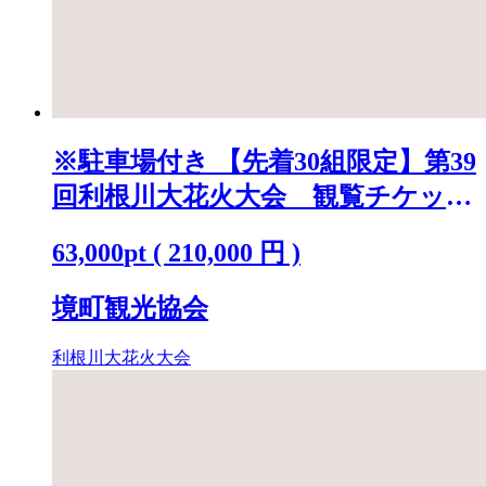
※駐車場付き 【先着30組限定】第39
回利根川大花火大会 観覧チケット
「テーブルA(4名)」 K2250
63,000
pt
(
210,000
円 )
境町観光協会
利根川大花火大会