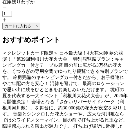
在庫残りわずか
カートに入れる
おすすめポイント
＜クレジットカード限定＞ 日本最大級！4大花火師 夢の競
演！「第39回利根川大花火大会」 特別観覧席プラン：キャ
ンピングカー付きテーブル席 目の前に広がる3万発の花火
を、くつろぎの専用空間でゆったり観覧できる特別プランで
す。 冷房完備のキャンピングカー付きだから、お子様連れ
やご年配の方も安心！ 混雑を避けて、最高のロケーション
で思い出に残るひとときをお楽しみいただけます。 境町の
夏を代表する一大イベント「利根川大花火大会」が、2026年
も開催決定！ 会場となる「さかいリバーサイドパーク（利
根川河川敷）」を舞台に、約30,000発の花火が夜空を彩りま
す。 音楽とシンクロした花火ショーや、広大な河川敷なら
ではのワイドスターマイン、目の前で打ち上がる尺玉など、
臨場感あふれる演出が魅力です。 打ち上げ場所に近接した