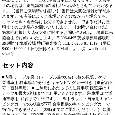
中止について】 ・荒天の場合は中止となります。 ・大会中
止の場合は、返礼額相当の返礼品へ代替とさせていただきま
す。 【当日ご来場時のお願い】 当日は大変な混雑が予想さ
れます。 渋滞等によりご来場いただけなかった場合でも、
キャンセル・返金等はお受けできません。 できるだけお昼
頃までのご来場をお願いいたします。 【お問い合わせ先】
第39回利根川大花火大会に関するお問い合わせは、境町観光
協会までお願いいたします。 〒306-0495 茨城県猿島郡境町
391番地1 境町役場 境町観光協会 TEL：0280-81-1319 （平日
9:00～16:00／土日祝日除く） E-Mail：syoko@town.ibaraki-
sakai.lg.jp
セット内容
■内容 テーブル席（1テーブル最大6名）6枚の観覧チケット
普通車用 駐車場2台分付き キャンピングカー付き（※宿泊不
可・観覧専用） ■ ご利用にあたっての注意事項 観覧席は 1
テーブル最大6名様までご利用いただけます。 駐車場は **普
通車専用（2台まで）**です。 ※トラック・自家用キャン
ピングカーでの来場は不可 会場提供のキャンピングカーで
宿泊はできません。 （22時までにご退出ください。） 観覧
チケットには、宿泊費・交通費・飲食代等は含まれておりま