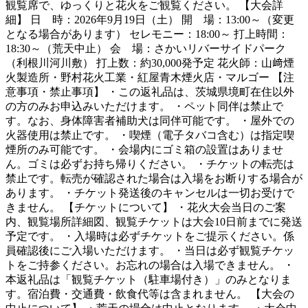
観覧席で、ゆっくりと花火をご観覧ください。 【大会詳
細】 日 時：2026年9月19日（土） 開 場：13:00～（変更
となる場合があります） セレモニー：18:00～ 打上時間：
18:30～（荒天中止） 会 場：さかいリバーサイドパーク
（利根川河川敷） 打上数：約30,000発予定 花火師：山﨑煙
火製造所・野村花火工業・紅屋青木煙火店・マルゴー 【注
意事項・禁止事項】 ・この返礼品は、茨城県境町在住以外
の方のみお申込みいただけます。 ・ペット同伴は禁止で
す。なお、身体障害者補助犬は同伴可能です。 ・屋外での
火器使用は禁止です。 ・喫煙（電子タバコ含む）は指定喫
煙所のみ可能です。 ・会場内にゴミ箱の設置はありませ
ん。ゴミは必ずお持ち帰りください。 ・チケットの転売は
禁止です。転売が確認された場合は入場をお断りする場合が
あります。 ・チケット発送後のキャンセルは一切お受けで
きません。 【チケットについて】 ・花火大会当日のご案
内、観覧場所詳細図、観覧チケットは大会10日前までに発送
予定です。 ・入場時は必ずチケットをご提示ください。係
員確認後にご入場いただけます。 ・当日は必ず観覧チケッ
トをご持参ください。お忘れの場合は入場できません。 ・
本返礼品は「観覧チケット（駐車場付き）」のみとなりま
す。宿泊費・交通費・飲食代等は含まれません。 【大会の