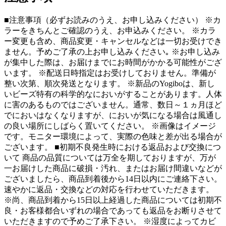
■注意事項（必ずお読みのうえ、お申し込みください） ※カ
ラーをきちんとご確認のうえ、お申込みください。 ※カラ
ー変更も含め、商品変更・キャンセルなどは一切お受けでき
ません。予めご了承の上お申し込みください｡ ※お申し込み
が集中した際は、お届けまでにお時間がかかる可能性がござ
います。 ※配送日時指定はお受けしておりません。準備が
整い次第、順次発送となります。 ※新品のYogiboは、新し
いビーズ特有の科学的なにおいがすることがあります。人体
に害のあるものではございません。通常、数日～１ヵ月ほど
でにおいはなくなりますが、においが気になる場合は風通し
の良い場所にしばらく置いてください。 ※画像はイメージ
です。モニター環境によって、実際の色味と差が出る場合が
ございます。 ■初期不良発生時における返品および交換につ
いて 商品の品質については万全を期しておりますが、万が
一お届けした商品に破損・汚れ、またはお届け間違いなどが
ございましたら、商品到着後から14日以内にご連絡下さい。
速やかに返品・交換などの対応を行わせていただきます。
※尚、商品到着から15日以上経過した商品については初期不
良・お客様都合いずれの場合であっても返品をお断りさせて
いただきますので予めご了承下さい。 ※湿度によってカビ