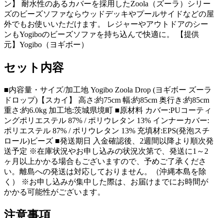
ン】 耐水性のあるカバーを採用したZoola（ズーラ）シリー
ズのビーズソファならウッドデッキやプールサイドなどの屋
外でもお使いいただけます。 レジャーやアウトドアのシー
ンもYogiboのビーズソファを持ち込んで快適に。 【提供
元】Yogibo（ヨギボー）
セット内容
■内容量・サイズ/加工地 Yogibo Zoola Drop (ヨギボー ズーラ
ドロップ)【スカイ】 高さ:約75cm 幅:約85cm 奥行き:約85cm
重さ:約6.0kg 加工地:茨城県境町 ■原材料 カバー:PUコーティ
ングポリエステル 87% / ポリウレタン 13% インナーカバー:
ポリエステル 87% / ポリウレタン 13% 充填材:EPS(発泡スチ
ロール)ビーズ ■発送期日 入金確認後、2週間以降より順次発
送予定 ※在庫状況やお申し込みの状況次第で、発送に1～2
ヶ月以上かかる場合もございますので、予めご了承くださ
い。離島への発送は対応しておりません。（沖縄本島を除
く） ※お申し込みが集中した際は、お届けまでにお時間が
かかる可能性がございます。
注意事項