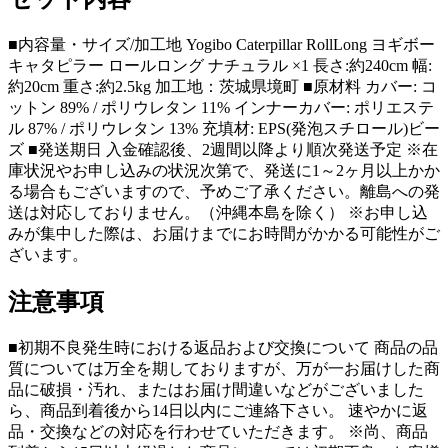
■内容量・サイズ/加工地 Yogibo Caterpillar RollLong ヨギボー
キャタピラー ロールロング ナチュラル ×1 長さ:約240cm 幅:
約20cm 重さ:約2.5kg 加工地：茨城県境町 ■原材料 カバー: コ
ットン 89% / ポリウレタン 11% インナーカバー: ポリエステ
ル 87% / ポリウレタン 13% 充填材: EPS(発泡スチロール)ビー
ズ ■発送期日 入金確認後、2週間以降より順次発送予定 ※在
庫状況やお申し込みの状況次第で、発送に1～2ヶ月以上かか
る場合もございますので、予めご了承ください。離島への発
送は対応しておりません。（沖縄本島を除く） ※お申し込
みが集中した際は、お届けまでにお時間がかかる可能性がご
ざいます。
注意事項
■初期不良発生時における返品および交換について 商品の品
質については万全を期しておりますが、万が一お届けした商
品に破損・汚れ、またはお届け間違いなどがございました
ら、商品到着後から14日以内にご連絡下さい。 速やかに返
品・交換などの対応を行わせていただきます。 ※尚、商品