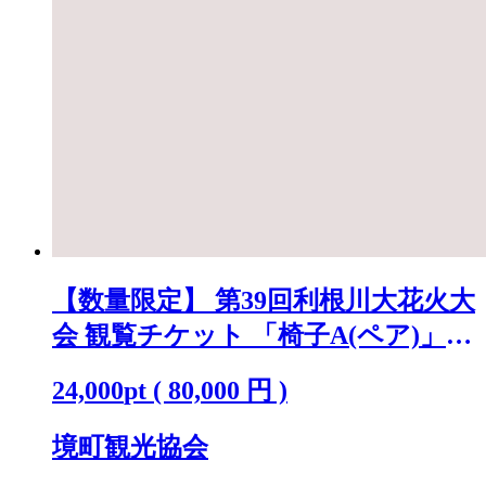
【数量限定】 第39回利根川大花火大
会 観覧チケット 「椅子A(ペア)」
※駐車場なし K2718
24,000
pt
(
80,000
円 )
境町観光協会