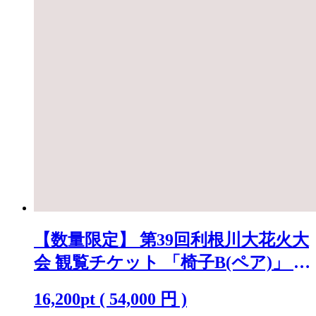
【数量限定】 第39回利根川大花火大
会 観覧チケット 「椅子B(ペア)」 ※
駐車場なし K2720
16,200
pt
(
54,000
円 )