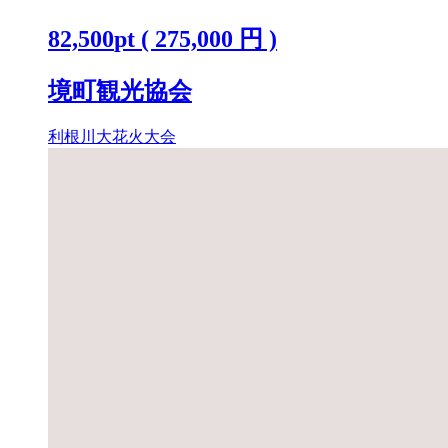
覧チケット [ラグジュアリーシート
82,500
pt
(
275,000
円 )
(ペア)] K2442
境町観光協会
利根川大花火大会