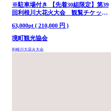
※駐車場付き 【先着30組限定】第39
回利根川大花火大会 観覧チケット
「テーブルA(4名)」 K2250
63,000
pt
(
210,000
円 )
境町観光協会
利根川大花火大会