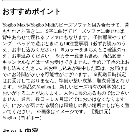
おすすめポイント
Yogibo MaxやYogibo Midiのビーズソファと組み合わせて、背
もたれと肘置きに。 S字に曲げてビーズソファに乗せれば、
背中あわせで座れるソファにもなります。 子供部屋やリビ
ング、ベッドで遊ぶときにも! ■注意事項（必ずお読みのう
え、お申し込みください） ※カラーをきちんとご確認のう
え、お申込みください。 ※カラー変更も含め、商品変更・
キャンセルなどは一切お受けできません。予めご了承の上お
申し込みください｡ ※お申し込みが集中した際は、お届けま
でにお時間がかかる可能性がございます。 ※配送日時指定
はお受けしておりません。準備が整い次第、順次発送となり
ます。 ※新品のYogiboは、新しいビーズ特有の科学的なに
おいがすることがあります。人体に害のあるものではござい
ません。通常、数日～１ヵ月ほどでにおいはなくなります
が、においが気になる場合は風通しの良い場所にしばらく置
いてください。 ※画像はイメージです。 【提供元】
Yogibo（ヨギボー）
セット内容