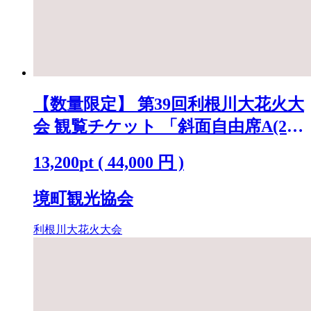
【数量限定】 第39回利根川大花火大
会 観覧チケット 「斜面自由席A(2
名)」 ※駐車場なし K2269
13,200
pt
(
44,000
円 )
境町観光協会
利根川大花火大会