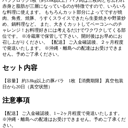
バラブロック1枚（約3.8kg以上）バラ肉は三枚肉とも云われ
赤身と脂肪が三層になっているのが特徴ですので、いろいろ
な料理に使えます。 もちろんカット部分によってですが焼
肉、角煮、焼豚、うすくスライスできたら生姜焼きや野菜炒
め、鍋料理など。 また、大きくカットしてベーコンへのチ
ャレンジ！お料理好きには考えるだけでワクワクしてくる部
位です。 ※冷蔵庫で保管して下さい。開封後はお早めにお
召し上がりください。 【配送】 ご入金確認後、２ヶ月程度
で発送いたします。 ※沖縄・離島への配達はお受けできま
せん。予めご了承ください。
セット内容
【容量】 約3.8kg以上の豚バラ 1枚 【消費期限】 真空包装
日から20日（真空状態）
注意事項
【配送】 ご入金確認後、1～2ヶ月程度で発送いたします。
※沖縄・離島への配達はお受けできません。予めご了承くだ
さい。