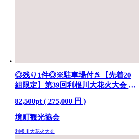
◎残り1件◎※駐車場付き【先着20
組限定】第39回利根川大花火大会 観
覧チケット [ラグジュアリーシート
82,500
pt
(
275,000
円 )
(ペア)] K2442
境町観光協会
利根川大花火大会