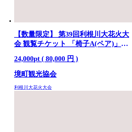
【数量限定】 第39回利根川大花火大
会 観覧チケット 「椅子A(ペア)」
※駐車場なし K2718
24,000
pt
(
80,000
円 )
境町観光協会
利根川大花火大会