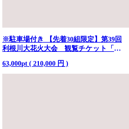
※駐車場付き 【先着30組限定】第39回
利根川大花火大会 観覧チケット「テ
ーブルA(4名)」 K2250
63,000
pt
(
210,000
円 )