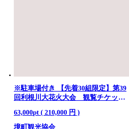
※駐車場付き 【先着30組限定】第39
回利根川大花火大会 観覧チケット
「テーブルA(4名)」 K2250
63,000
pt
(
210,000
円 )
境町観光協会