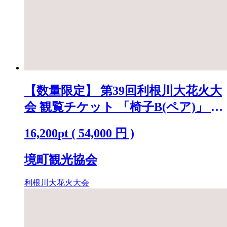
【数量限定】 第39回利根川大花火大
会 観覧チケット 「椅子B(ペア)」 ※
駐車場なし K2720
16,200
pt
(
54,000
円 )
境町観光協会
利根川大花火大会