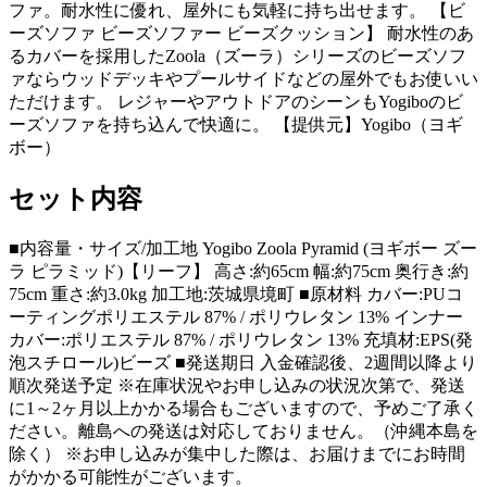
ファ。耐水性に優れ、屋外にも気軽に持ち出せます。 【ビ
ーズソファ ビーズソファー ビーズクッション】 耐水性のあ
るカバーを採用したZoola（ズーラ）シリーズのビーズソフ
ァならウッドデッキやプールサイドなどの屋外でもお使いい
ただけます。 レジャーやアウトドアのシーンもYogiboのビ
ーズソファを持ち込んで快適に。 【提供元】Yogibo（ヨギ
ボー）
セット内容
■内容量・サイズ/加工地 Yogibo Zoola Pyramid (ヨギボー ズー
ラ ピラミッド)【リーフ】 高さ:約65cm 幅:約75cm 奥行き:約
75cm 重さ:約3.0kg 加工地:茨城県境町 ■原材料 カバー:PUコ
ーティングポリエステル 87% / ポリウレタン 13% インナー
カバー:ポリエステル 87% / ポリウレタン 13% 充填材:EPS(発
泡スチロール)ビーズ ■発送期日 入金確認後、2週間以降より
順次発送予定 ※在庫状況やお申し込みの状況次第で、発送
に1～2ヶ月以上かかる場合もございますので、予めご了承く
ださい。離島への発送は対応しておりません。（沖縄本島を
除く） ※お申し込みが集中した際は、お届けまでにお時間
がかかる可能性がございます。