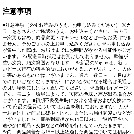
注意事項
■注意事項（必ずお読みのうえ、お申し込みください） ※カ
ラーをきちんとご確認のうえ、お申込みください。 ※カラ
ー変更も含め、商品変更・キャンセルなどは一切お受けでき
ません。予めご了承の上お申し込みください｡ ※お申し込み
が集中した際は、お届けまでにお時間がかかる可能性がござ
います。 ※配送日時指定はお受けしておりません。準備が
整い次第、順次発送となります。 ※新品のYogiboは、新し
いビーズ特有の科学的なにおいがすることがあります。人体
に害のあるものではございません。通常、数日～１ヵ月ほど
でにおいはなくなりますが、においが気になる場合は風通し
の良い場所にしばらく置いてください。 ※画像はイメージ
です。モニター環境によって、実際の色味と差が出る場合が
ございます。 ■初期不良発生時における返品および交換につ
いて 商品の品質については万全を期しておりますが、万が
一お届けした商品に破損・汚れ、またはお届け間違いなどが
ございましたら、商品到着後から14日以内にご連絡下さい。
速やかに返品・交換などの対応を行わせていただきます。
※尚、商品到着から15日以上経過した商品については初期不