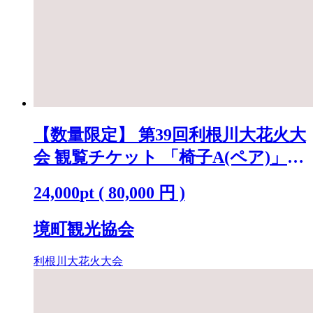
【数量限定】 第39回利根川大花火大
会 観覧チケット 「椅子A(ペア)」
※駐車場なし K2718
24,000
pt
(
80,000
円 )
境町観光協会
利根川大花火大会