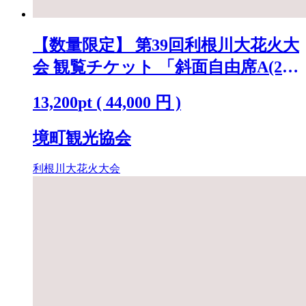
【数量限定】 第39回利根川大花火大
会 観覧チケット 「斜面自由席A(2
名)」 ※駐車場なし K2269
13,200
pt
(
44,000
円 )
境町観光協会
利根川大花火大会