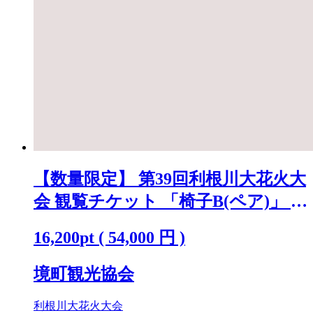
【数量限定】 第39回利根川大花火大
会 観覧チケット 「椅子B(ペア)」 ※
駐車場なし K2720
16,200
pt
(
54,000
円 )
境町観光協会
利根川大花火大会