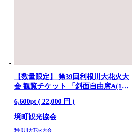
【数量限定】 第39回利根川大花火大
会 観覧チケット 「斜面自由席A(1
名)」 ※駐車場なし K2268
6,600
pt
(
22,000
円 )
境町観光協会
利根川大花火大会