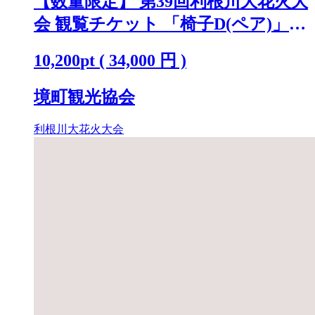
【数量限定】 第39回利根川大花火大
会 観覧チケット 「椅子D(ペア)」
※駐車場なし K2722
10,200
pt
(
34,000
円 )
境町観光協会
利根川大花火大会