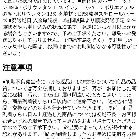
て置いた状態で計測しています。 ■原材料 カバー：コット
ン 89％ / ポリウレタン 11％ インナーカバー：ポリエステル
87％ / ポリウレタン 13％ 充填材：EPS(発泡スチロール)ビー
ズ ■発送期日 入金確認後、2週間以降より順次発送予定 ※在
庫状況やお申し込みの状況次第で、発送に1～2ヶ月以上かか
る場合もございますので、予めご了承ください。離島への発
送は対応しておりません。（沖縄本島を除く） ※お申し込
みが集中した際は、お届けまでにお時間がかかる可能性がご
ざいます。
注意事項
■初期不良発生時における返品および交換について 商品の品
質については万全を期しておりますが、万が一お届けした商
品に破損・汚れ、またはお届け間違いなどがございました
ら、商品到着後から14日以内にご連絡下さい。 速やかに返
品・交換などの対応を行わせていただきます。 ※尚、商品
到着から15日以上経過した商品については初期不良・お客様
都合いずれの場合であっても返品をお断りさせていただきま
すので予めご了承下さい。 ※湿度によってカビが発生する
恐れがあります。商品が到着しましたらお早めに開封をお願