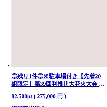
◎残り1件◎※駐車場付き【先着20
組限定】第39回利根川大花火大会 観
覧チケット [ラグジュアリーシート
82,500
pt
(
275,000
円 )
(ペア)] K2442