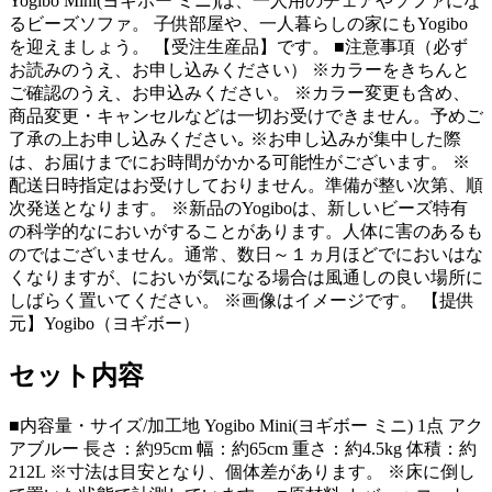
Yogibo Mini(ヨギボー ミニ)は、一人用のチェアやソファにな
るビーズソファ。 子供部屋や、一人暮らしの家にもYogibo
を迎えましょう。 【受注生産品】です。 ■注意事項（必ず
お読みのうえ、お申し込みください） ※カラーをきちんと
ご確認のうえ、お申込みください。 ※カラー変更も含め、
商品変更・キャンセルなどは一切お受けできません。予めご
了承の上お申し込みください｡ ※お申し込みが集中した際
は、お届けまでにお時間がかかる可能性がございます。 ※
配送日時指定はお受けしておりません。準備が整い次第、順
次発送となります。 ※新品のYogiboは、新しいビーズ特有
の科学的なにおいがすることがあります。人体に害のあるも
のではございません。通常、数日～１ヵ月ほどでにおいはな
くなりますが、においが気になる場合は風通しの良い場所に
しばらく置いてください。 ※画像はイメージです。 【提供
元】Yogibo（ヨギボー）
セット内容
■内容量・サイズ/加工地 Yogibo Mini(ヨギボー ミニ) 1点 アク
アブルー 長さ：約95cm 幅：約65cm 重さ：約4.5kg 体積：約
212L ※寸法は目安となり、個体差があります。 ※床に倒し