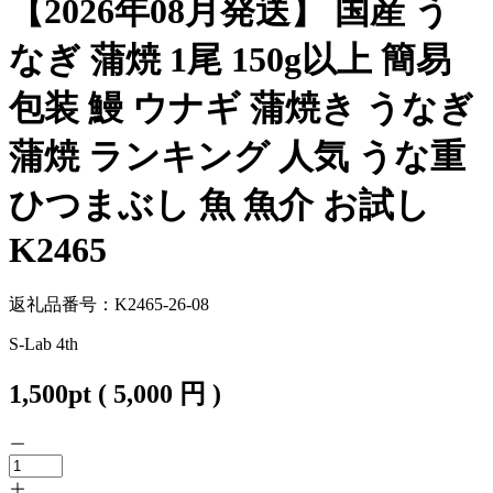
【2026年08月発送】 国産 う
なぎ 蒲焼 1尾 150g以上 簡易
包装 鰻 ウナギ 蒲焼き うなぎ
蒲焼 ランキング 人気 うな重
ひつまぶし 魚 魚介 お試し
K2465
返礼品番号：K2465-26-08
S-Lab 4th
1,500
pt
(
5,000
円 )