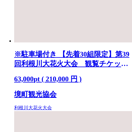
※駐車場付き 【先着30組限定】第39
回利根川大花火大会 観覧チケット
「テーブルA(4名)」 K2250
63,000
pt
(
210,000
円 )
境町観光協会
利根川大花火大会