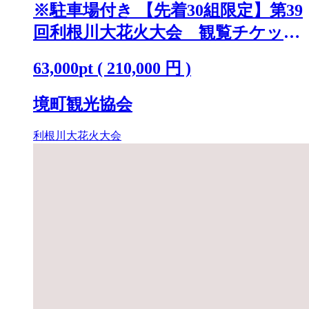
※駐車場付き 【先着30組限定】第39
回利根川大花火大会 観覧チケット
「テーブルA(4名)」 K2250
63,000
pt
(
210,000
円 )
境町観光協会
利根川大花火大会