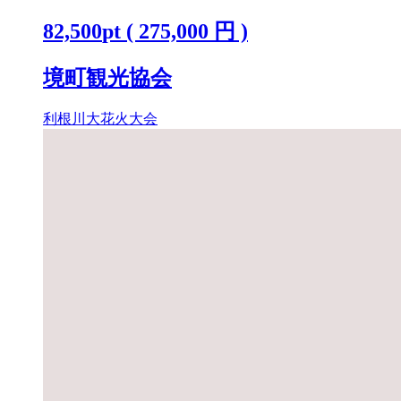
覧チケット [ラグジュアリーシート
82,500
pt
(
275,000
円 )
(ペア)] K2442
境町観光協会
利根川大花火大会