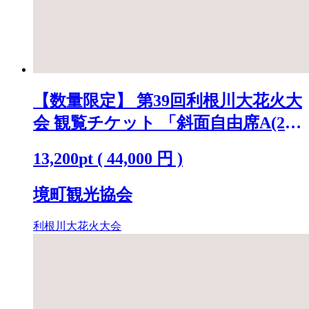
【数量限定】 第39回利根川大花火大
会 観覧チケット 「斜面自由席A(2
名)」 ※駐車場なし K2269
13,200
pt
(
44,000
円 )
境町観光協会
利根川大花火大会