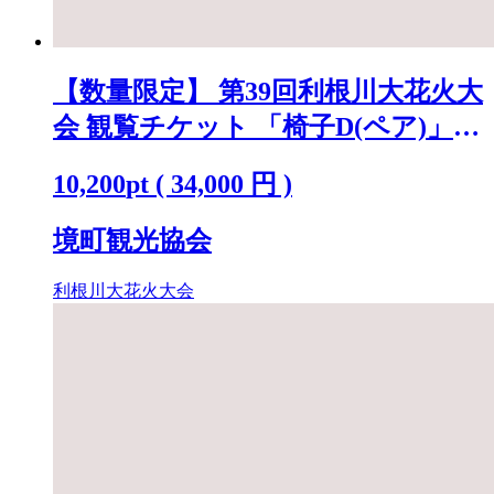
【数量限定】 第39回利根川大花火大
会 観覧チケット 「椅子D(ペア)」
※駐車場なし K2722
10,200
pt
(
34,000
円 )
境町観光協会
利根川大花火大会