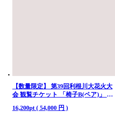
【数量限定】 第39回利根川大花火大
会 観覧チケット 「椅子B(ペア)」 ※
駐車場なし K2720
16,200
pt
(
54,000
円 )