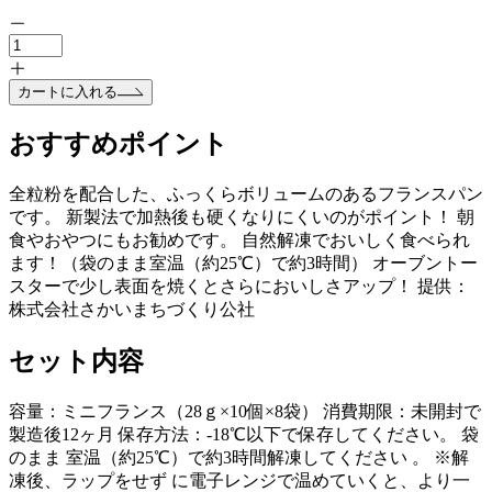
カートに入れる
おすすめポイント
全粒粉を配合した、ふっくらボリュームのあるフランスパン
です。 新製法で加熱後も硬くなりにくいのがポイント！ 朝
食やおやつにもお勧めです。 自然解凍でおいしく食べられ
ます！（袋のまま室温（約25℃）で約3時間） オーブントー
スターで少し表面を焼くとさらにおいしさアップ！ 提供：
株式会社さかいまちづくり公社
セット内容
容量：ミニフランス（28ｇ×10個×8袋） 消費期限：未開封で
製造後12ヶ月 保存方法：-18℃以下で保存してください。 袋
のまま 室温（約25℃）で約3時間解凍してください 。 ※解
凍後、ラップをせず に電子レンジで温めていくと、より一