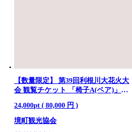
【数量限定】 第39回利根川大花火大
会 観覧チケット 「椅子A(ペア)」
※駐車場なし K2718
24,000
pt
(
80,000
円 )
境町観光協会