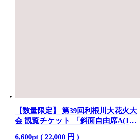
【数量限定】 第39回利根川大花火大
会 観覧チケット 「斜面自由席A(1
名)」 ※駐車場なし K2268
6,600
pt
(
22,000
円 )