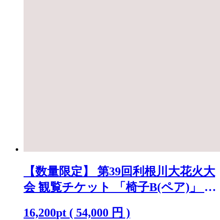
【数量限定】 第39回利根川大花火大
会 観覧チケット 「椅子B(ペア)」 ※
駐車場なし K2720
16,200
pt
(
54,000
円 )