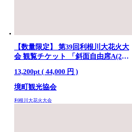
【数量限定】 第39回利根川大花火大
会 観覧チケット 「斜面自由席A(2
名)」 ※駐車場なし K2269
13,200
pt
(
44,000
円 )
境町観光協会
利根川大花火大会