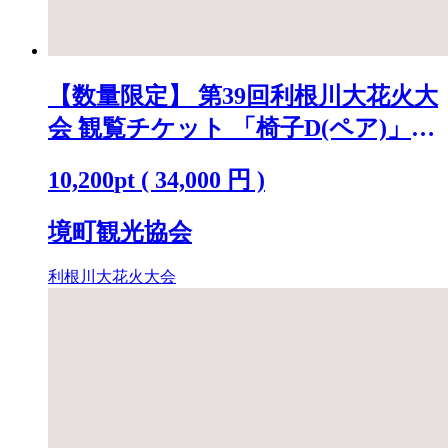
【数量限定】 第39回利根川大花火大
会 観覧チケット 「椅子D(ペア)」
※駐車場なし K2722
10,200
pt
(
34,000
円 )
境町観光協会
利根川大花火大会