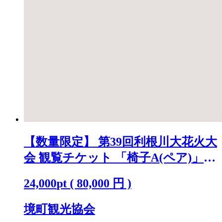
【数量限定】 第39回利根川大花火大
会 観覧チケット 「椅子A(ペア)」
※駐車場なし K2718
24,000
pt
(
80,000
円 )
境町観光協会