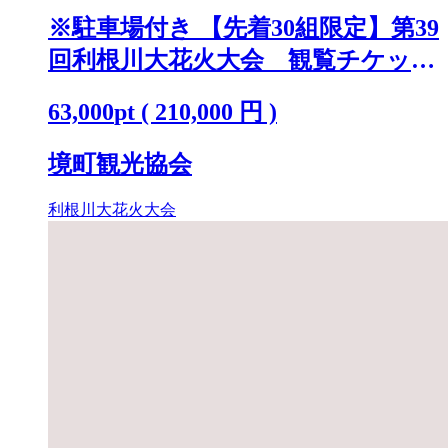
※駐車場付き 【先着30組限定】第39
回利根川大花火大会 観覧チケット
「テーブルA(4名)」 K2250
63,000
pt
(
210,000
円 )
境町観光協会
利根川大花火大会