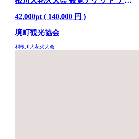
根川大花火大会 観覧チケット テー
ブル(4名)「数量限定」 K2723
42,000
pt
(
140,000
円 )
境町観光協会
利根川大花火大会