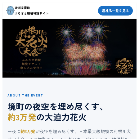
茨城県境町
返礼品一覧を見る
ふるさと納税特設サイト
ABOUT THE EVENT
境町の夜空を埋め尽くす、
約3万発
の大迫力花火
一夜に
約3万発
が夜空を埋め尽くす、日本最大級規模の利根川大